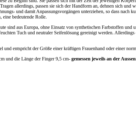
ese zu Beginn sind. Sie passen sich mit der Zeit der jeweiligen Körpe
es Tragen allerdings, passen sie sich der Handform an, dehnen sich un
nungs- und damit Anpassungsvorgängen unterziehen, so dass nach kurzer
, eine bedeutende Rolle.
sind aus Europa, ohne Einsatz von synthetischen Farbstoffen und umwe
lfeuchten Tuch und neutraler Seifenlösung gereinigt werden. Allerding
gel und entspricht der Größe einer kräftigen Frauenhand oder einer no
cm und die Länge der Finger 9,5 cm-
gemessen jeweils an der Ausse