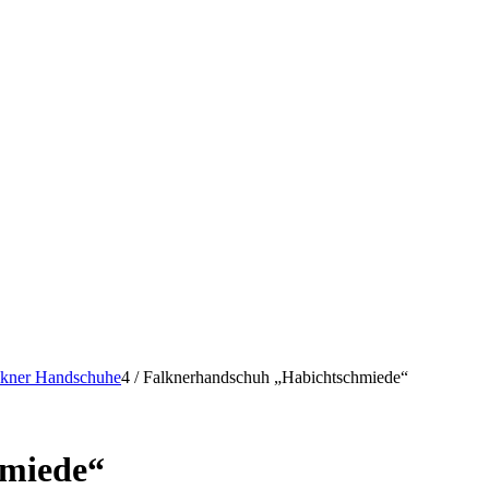
lkner Handschuhe
4
/
Falknerhandschuh „Habichtschmiede“
hmiede“