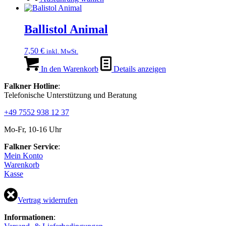
auf
weist
der
mehrere
Produktseite
Varianten
Ballistol Animal
gewählt
auf.
werden
Die
7,50
€
inkl. MwSt.
Optionen
können
In den Warenkorb
Details anzeigen
auf
der
Falkner Hotline
:
Produktseite
Telefonische Unterstützung und Beratung
gewählt
werden
+49 7552 938 12 37
Mo-Fr, 10-16 Uhr
Falkner Service
:
Mein Konto
Warenkorb
Kasse
Vertrag widerrufen
Informationen
: