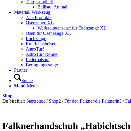
Tiergesundheit
Ballistol Animal
Material/ Werkzeug
Alle Produkte
Ösenzange XL
Werkzeugeinsätze für Ösenzange XL
Ösen für Ösenzange XL
Lochzange
Rund-Locheisen
AstroTurf
AstroTurf Ronde
Lederbalsam
Beringungszange
Partner
Suche
Menü
Menü
Shop
Du bist hier:
Startseite
1
/
Shop
2
/
Für den Falkner/die Falknerin
3
/
Fa
Falknerhandschuh „Habichtsc