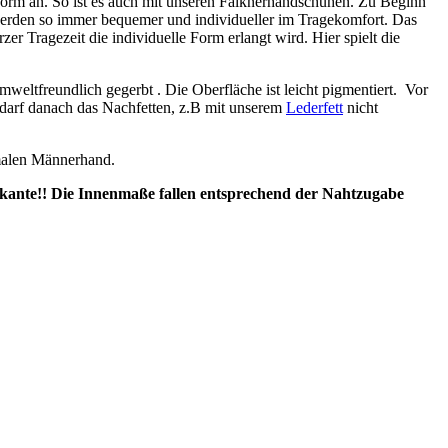
rform an. So ist es auch mit unseren Falknerhandschuhen. Zu Beginn
d werden so immer bequemer und individueller im Tragekomfort. Das
 Tragezeit die individuelle Form erlangt wird. Hier spielt die
ltfreundlich gegerbt . Die Oberfläche ist leicht pigmentiert. Vor
s darf danach das Nachfetten, z.B mit unserem
Lederfett
nicht
rmalen Männerhand.
nkante!! Die Innenmaße fallen entsprechend der Nahtzugabe