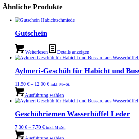
Ähnliche Produkte
Gutschein
Weiterlesen
Details anzeigen
Aylmeri-Geschüh für Habicht und Bus
11,50
€
–
12,00
€
inkl. MwSt.
Dieses
Produkt
Ausführung wählen
weist
mehrere
Varianten
Geschühriemen Wasserbüffel Leder
auf.
Die
7,30
€
–
7,70
€
inkl. MwSt.
Optionen
Dieses
können
Produkt
Ausführung wählen