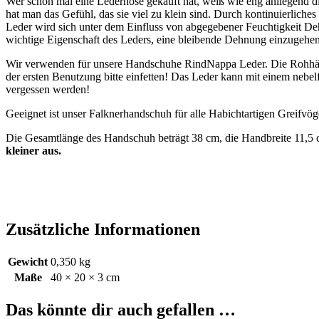
Wer schon mal eine Lederhose gekauft hat, weiß wie eng anliegend di
hat man das Gefühl, das sie viel zu klein sind. Durch kontinuierlich
Leder wird sich unter dem Einfluss von abgegebener Feuchtigkeit Deh
wichtige Eigenschaft des Leders, eine bleibende Dehnung einzugehen
Wir verwenden für unsere Handschuhe RindNappa Leder. Die Rohhäute 
der ersten Benutzung bitte einfetten! Das Leder kann mit einem nebe
vergessen werden!
Geeignet ist unser Falknerhandschuh für alle Habichtartigen Greifvö
Die Gesamtlänge des Handschuh beträgt 38 cm, die Handbreite 11,5 
kleiner aus.
Zusätzliche Informationen
Gewicht
0,350 kg
Maße
40 × 20 × 3 cm
Das könnte dir auch gefallen …