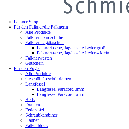
Falkner Shop
Für den Falkner/die Falknerin
Alle Produkte
Falkner Handschuhe
Falkner- Jagdtaschen
Falknertasche, Jagdtasche Leder groß
Falknertasche, Jagdtasche Leder – klein
Falknerwesten
Gutschein
Für den Vogel
Alle Produkte
Geschüh Geschühriemen
Langfessel
Langfessel Paracord 3mm
Langfessel Paracord 5mm
Bells
Drahlen
Federspiel
Schraubkarabiner
Hauben
Falkenblock