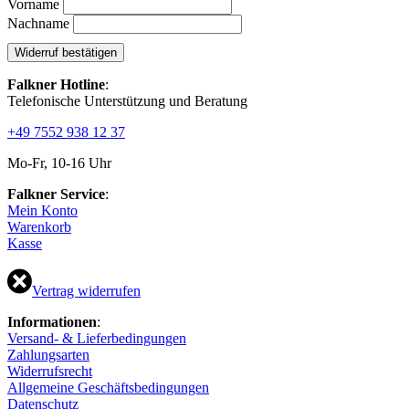
E-
Vorname
Mail
Nachname
(wiederholen)
*
Widerruf bestätigen
Falkner Hotline
:
Telefonische Unterstützung und Beratung
+49 7552 938 12 37
Mo-Fr, 10-16 Uhr
Falkner Service
:
Mein Konto
Warenkorb
Kasse
Vertrag widerrufen
Informationen
:
Versand- & Lieferbedingungen
Zahlungsarten
Widerrufsrecht
Allgemeine Geschäftsbedingungen
Datenschutz