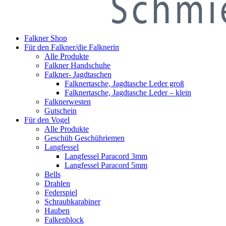
Falkner Shop
Für den Falkner/die Falknerin
Alle Produkte
Falkner Handschuhe
Falkner- Jagdtaschen
Falknertasche, Jagdtasche Leder groß
Falknertasche, Jagdtasche Leder – klein
Falknerwesten
Gutschein
Für den Vogel
Alle Produkte
Geschüh Geschühriemen
Langfessel
Langfessel Paracord 3mm
Langfessel Paracord 5mm
Bells
Drahlen
Federspiel
Schraubkarabiner
Hauben
Falkenblock