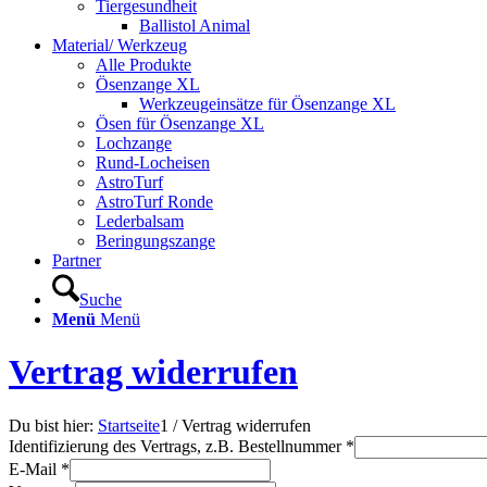
Tiergesundheit
Ballistol Animal
Material/ Werkzeug
Alle Produkte
Ösenzange XL
Werkzeugeinsätze für Ösenzange XL
Ösen für Ösenzange XL
Lochzange
Rund-Locheisen
AstroTurf
AstroTurf Ronde
Lederbalsam
Beringungszange
Partner
Suche
Menü
Menü
Vertrag widerrufen
Du bist hier:
Startseite
1
/
Vertrag widerrufen
Identifizierung des Vertrags, z.B. Bestellnummer
*
E-Mail
*