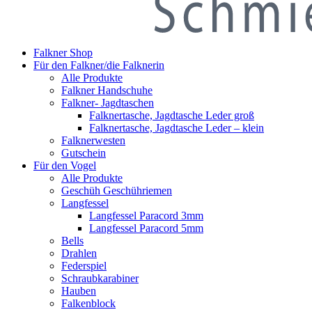
Falkner Shop
Für den Falkner/die Falknerin
Alle Produkte
Falkner Handschuhe
Falkner- Jagdtaschen
Falknertasche, Jagdtasche Leder groß
Falknertasche, Jagdtasche Leder – klein
Falknerwesten
Gutschein
Für den Vogel
Alle Produkte
Geschüh Geschühriemen
Langfessel
Langfessel Paracord 3mm
Langfessel Paracord 5mm
Bells
Drahlen
Federspiel
Schraubkarabiner
Hauben
Falkenblock