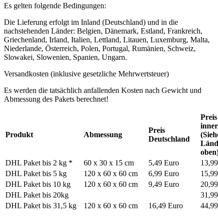
Es gelten folgende Bedingungen:
Die Lieferung erfolgt im Inland (Deutschland) und in die
nachstehenden Länder: Belgien, Dänemark, Estland, Frankreich,
Griechenland, Irland, Italien, Lettland, Litauen, Luxemburg, Malta,
Niederlande, Österreich, Polen, Portugal, Rumänien, Schweiz,
Slowakei, Slowenien, Spanien, Ungarn.
Versandkosten (inklusive gesetzliche Mehrwertsteuer)
Es werden die tatsächlich anfallenden Kosten nach Gewicht und
Abmessung des Pakets berechnet!
Preis
inne
Preis
Produkt
Abmessung
(Sieh
Deutschland
Lände
oben
DHL Paket bis 2 kg *
60 x 30 x 15 cm
5,49 Euro
13,99
DHL Paket bis 5 kg
120 x 60 x 60 cm
6,99 Euro
15,99
DHL Paket bis 10 kg
120 x 60 x 60 cm
9,49 Euro
20,99
DHL Paket bis 20kg
31,99
DHL Paket bis 31,5 kg
120 x 60 x 60 cm
16,49 Euro
44,99