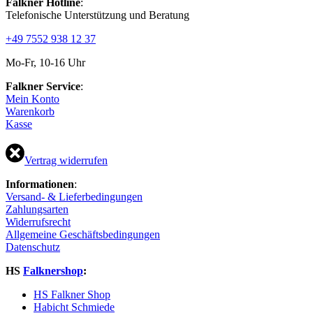
Falkner Hotline
:
mehrere
Produktseite
Telefonische Unterstützung und Beratung
Varianten
gewählt
auf.
werden
+49 7552 938 12 37
Die
Optionen
Mo-Fr, 10-16 Uhr
können
auf
Falkner Service
:
der
Mein Konto
Produktseite
Warenkorb
gewählt
Kasse
werden
Vertrag widerrufen
Informationen
:
Versand- & Lieferbedingungen
Zahlungsarten
Widerrufsrecht
Allgemeine Geschäftsbedingungen
Datenschutz
HS
Falknershop
:
HS Falkner Shop
Habicht Schmiede