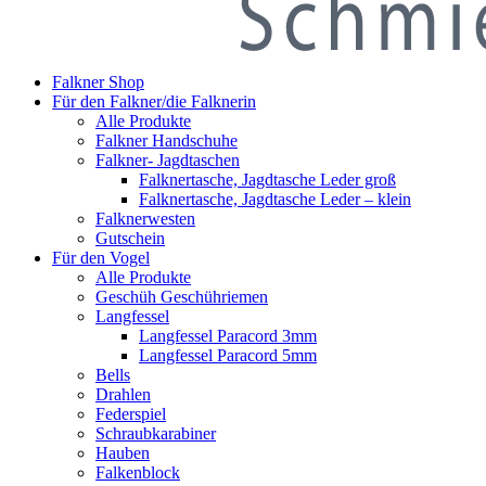
Falkner Shop
Für den Falkner/die Falknerin
Alle Produkte
Falkner Handschuhe
Falkner- Jagdtaschen
Falknertasche, Jagdtasche Leder groß
Falknertasche, Jagdtasche Leder – klein
Falknerwesten
Gutschein
Für den Vogel
Alle Produkte
Geschüh Geschühriemen
Langfessel
Langfessel Paracord 3mm
Langfessel Paracord 5mm
Bells
Drahlen
Federspiel
Schraubkarabiner
Hauben
Falkenblock