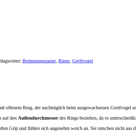
hlagwörter:
Beringungszange
,
Ringe
,
Greifvogel
it offenem Ring, der nachträglich beim ausgewachsenen Greifvogel a
r auf den
Außendurchmesser
des Rings beziehen, da es unterschiedli
often Grip und fühlen sich angenehm weich an. Sie rutschen nicht aus 