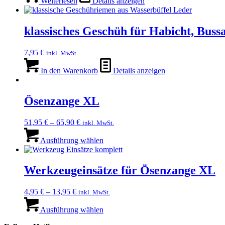
Weiterlesen
Details anzeigen
klassisches Geschüh für Habicht, Buss
7,95
€
inkl. MwSt.
In den Warenkorb
Details anzeigen
Ösenzange XL
51,95
€
–
65,90
€
inkl. MwSt.
Dieses
Produkt
Ausführung wählen
weist
mehrere
Varianten
Werkzeugeinsätze für Ösenzange XL
auf.
Die
4,95
€
–
13,95
€
inkl. MwSt.
Optionen
Dieses
können
Produkt
Ausführung wählen
auf
weist
der