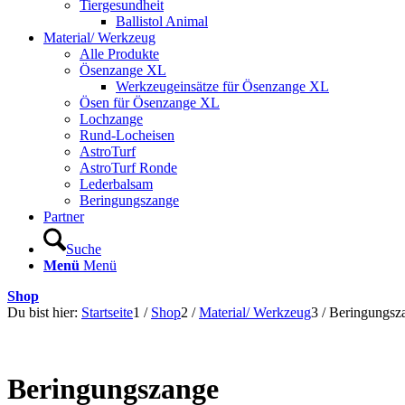
Tiergesundheit
Ballistol Animal
Material/ Werkzeug
Alle Produkte
Ösenzange XL
Werkzeugeinsätze für Ösenzange XL
Ösen für Ösenzange XL
Lochzange
Rund-Locheisen
AstroTurf
AstroTurf Ronde
Lederbalsam
Beringungszange
Partner
Suche
Menü
Menü
Shop
Du bist hier:
Startseite
1
/
Shop
2
/
Material/ Werkzeug
3
/
Beringungsz
Beringungszange