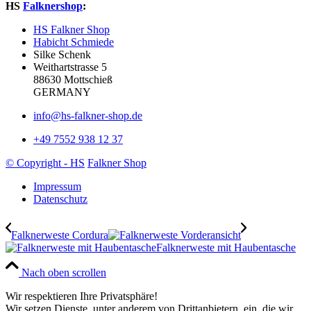
HS
Falknershop
:
HS Falkner Shop
Habicht Schmiede
Silke Schenk
Weithartstrasse 5
88630 Mottschieß
GERMANY
info@hs-falkner-shop.de
+49 7552 938 12 37
© Copyright - HS
Falkner Shop
Impressum
Datenschutz
Falknerweste Cordura
Falknerweste mit Haubentasche
Nach oben scrollen
Wir respektieren Ihre Privatsphäre!
Wir setzen Dienste, unter anderem von Drittanbietern, ein, die wir