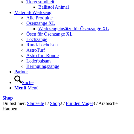
Tiergesundheit
Ballistol Animal
Material/ Werkzeug
Alle Produkte
Ösenzange XL
Werkzeugeinsätze für Ösenzange XL
Ösen für Ösenzange XL
Lochzange
Rund-Locheisen
AstroTurf
AstroTurf Ronde
Lederbalsam
Beringungszange
Partner
Suche
Menü
Menü
Shop
Du bist hier:
Startseite
1
/
Shop
2
/
Für den Vogel
3
/
Arabische
Hauben