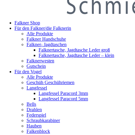
Falkner Shop
Für den Falkner/die Falknerin
Alle Produkte
Falkner Handschuhe
Falkner- Jagdtaschen
Falknertasche, Jagdtasche Leder groß
Falknertasche, Jagdtasche Leder – klein
Falknerwesten
Gutschein
Für den Vogel
Alle Produkte
Geschüh Geschühriemen
Langfessel
Langfessel Paracord 3mm
Langfessel Paracord 5mm
Bells
Drahlen
Federspiel
Schraubkarabiner
Hauben
Falkenblock