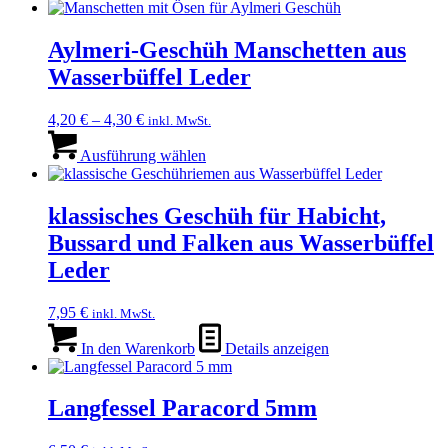
Aylmeri-Geschüh Manschetten aus
Wasserbüffel Leder
4,20
€
–
4,30
€
inkl. MwSt.
Dieses
Produkt
Ausführung wählen
weist
mehrere
Varianten
klassisches Geschüh für Habicht,
auf.
Bussard und Falken aus Wasserbüffel
Die
Optionen
Leder
können
auf
7,95
€
inkl. MwSt.
der
Produktseite
In den Warenkorb
Details anzeigen
gewählt
werden
Langfessel Paracord 5mm