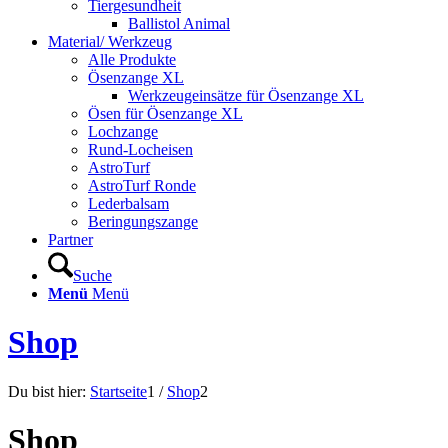
Tiergesundheit
Ballistol Animal
Material/ Werkzeug
Alle Produkte
Ösenzange XL
Werkzeugeinsätze für Ösenzange XL
Ösen für Ösenzange XL
Lochzange
Rund-Locheisen
AstroTurf
AstroTurf Ronde
Lederbalsam
Beringungszange
Partner
Suche
Menü
Menü
Shop
Du bist hier:
Startseite
1
/
Shop
2
Shop