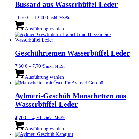
Bussard aus Wasserbüffel Leder
Optionen
können
auf
11,50
€
–
12,00
€
inkl. MwSt.
der
Dieses
Produktseite
Produkt
Ausführung wählen
gewählt
weist
werden
mehrere
Varianten
auf.
Geschühriemen Wasserbüffel Leder
Die
Optionen
7,30
€
–
7,70
€
inkl. MwSt.
können
Dieses
auf
Produkt
Ausführung wählen
der
weist
Produktseite
mehrere
gewählt
Varianten
Aylmeri-Geschüh Manschetten aus
werden
auf.
Wasserbüffel Leder
Die
Optionen
können
4,20
€
–
4,30
€
inkl. MwSt.
auf
Dieses
der
Produkt
Ausführung wählen
Produktseite
weist
gewählt