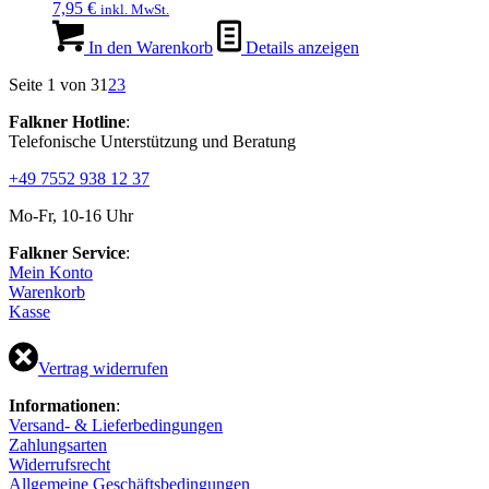
7,95
€
inkl. MwSt.
der
Produktseite
In den Warenkorb
Details anzeigen
gewählt
werden
Seite 1 von 3
1
2
3
Falkner Hotline
:
Telefonische Unterstützung und Beratung
+49 7552 938 12 37
Mo-Fr, 10-16 Uhr
Falkner Service
:
Mein Konto
Warenkorb
Kasse
Vertrag widerrufen
Informationen
:
Versand- & Lieferbedingungen
Zahlungsarten
Widerrufsrecht
Allgemeine Geschäftsbedingungen