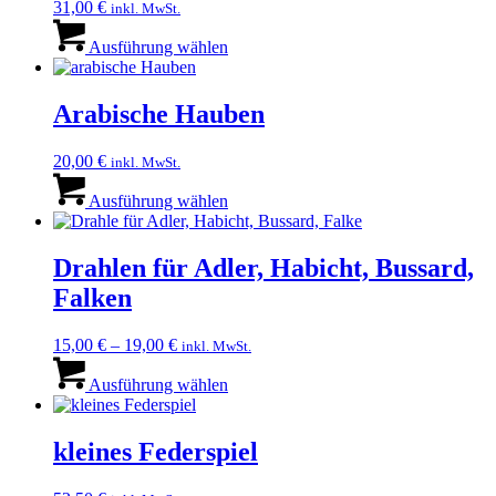
31,00
€
inkl. MwSt.
Dieses
Produkt
Ausführung wählen
weist
mehrere
Varianten
Arabische Hauben
auf.
Die
20,00
€
inkl. MwSt.
Optionen
Dieses
können
Produkt
Ausführung wählen
auf
weist
der
mehrere
Produktseite
Varianten
Drahlen für Adler, Habicht, Bussard,
gewählt
auf.
werden
Falken
Die
Optionen
können
15,00
€
–
19,00
€
inkl. MwSt.
auf
Dieses
der
Produkt
Ausführung wählen
Produktseite
weist
gewählt
mehrere
werden
Varianten
kleines Federspiel
auf.
Die