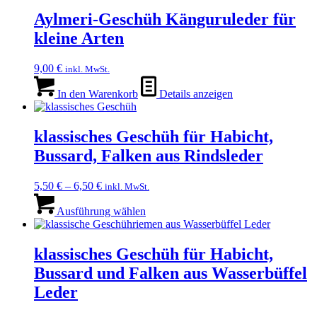
mehrere
werden
Varianten
Aylmeri-Geschüh Känguruleder für
auf.
kleine Arten
Die
Optionen
können
9,00
€
inkl. MwSt.
auf
der
In den Warenkorb
Details anzeigen
Produktseite
gewählt
werden
klassisches Geschüh für Habicht,
Bussard, Falken aus Rindsleder
5,50
€
–
6,50
€
inkl. MwSt.
Dieses
Produkt
Ausführung wählen
weist
mehrere
Varianten
klassisches Geschüh für Habicht,
auf.
Bussard und Falken aus Wasserbüffel
Die
Optionen
Leder
können
auf