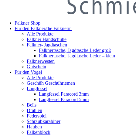
Falkner Shop
Für den Falkner/die Falknerin
Alle Produkte
Falkner Handschuhe
Falkner- Jagdtaschen
Falknertasche, Jagdtasche Leder groß
Falknertasche, Jagdtasche Leder – klein
Falknerwesten
Gutschein
Für den Vogel
Alle Produkte
Geschüh Geschühriemen
Langfessel
Langfessel Paracord 3mm
Langfessel Paracord 5mm
Bells
Drahlen
Federspiel
Schraubkarabiner
Hauben
Falkenblock