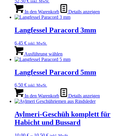
52,50
€
inkl. MwSt.
Optionen
können
In den Warenkorb
Details anzeigen
auf
der
Produktseite
Langfessel Paracord 3mm
gewählt
werden
6,45
€
inkl. MwSt.
Dieses
Produkt
Ausführung wählen
weist
mehrere
Varianten
Langfessel Paracord 5mm
auf.
Die
6,50
€
inkl. MwSt.
Optionen
können
In den Warenkorb
Details anzeigen
auf
der
Produktseite
Aylmeri-Geschüh komplett für
gewählt
werden
Habicht und Bussard
10,00
€
–
10,50
€
inkl. MwSt.