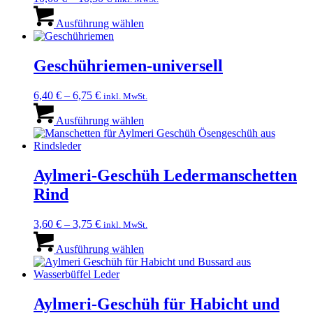
Dieses
Produkt
Ausführung wählen
weist
mehrere
Varianten
Geschühriemen-universell
auf.
Die
6,40
€
–
6,75
€
inkl. MwSt.
Optionen
Dieses
können
Produkt
Ausführung wählen
auf
weist
der
mehrere
Produktseite
Varianten
gewählt
auf.
Aylmeri-Geschüh Ledermanschetten
werden
Die
Rind
Optionen
können
auf
3,60
€
–
3,75
€
inkl. MwSt.
der
Dieses
Produktseite
Produkt
Ausführung wählen
gewählt
weist
werden
mehrere
Varianten
auf.
Aylmeri-Geschüh für Habicht und
Die