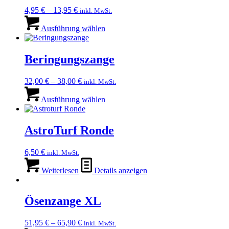
4,95
€
–
13,95
€
inkl. MwSt.
Dieses
Produkt
Ausführung wählen
weist
mehrere
Varianten
Beringungszange
auf.
Die
32,00
€
–
38,00
€
inkl. MwSt.
Optionen
Dieses
können
Produkt
Ausführung wählen
auf
weist
der
mehrere
Produktseite
Varianten
AstroTurf Ronde
gewählt
auf.
werden
Die
6,50
€
inkl. MwSt.
Optionen
können
Weiterlesen
Details anzeigen
auf
der
Produktseite
Ösenzange XL
gewählt
werden
51,95
€
–
65,90
€
inkl. MwSt.