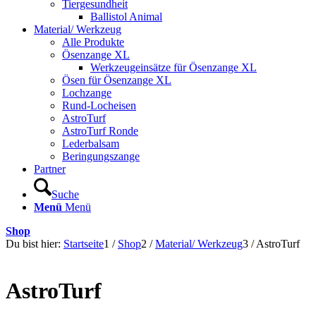
Tiergesundheit
Ballistol Animal
Material/ Werkzeug
Alle Produkte
Ösenzange XL
Werkzeugeinsätze für Ösenzange XL
Ösen für Ösenzange XL
Lochzange
Rund-Locheisen
AstroTurf
AstroTurf Ronde
Lederbalsam
Beringungszange
Partner
Suche
Menü
Menü
Shop
Du bist hier:
Startseite
1
/
Shop
2
/
Material/ Werkzeug
3
/
AstroTurf
AstroTurf