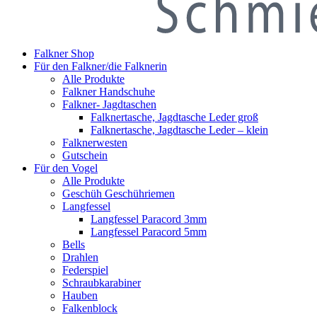
Falkner Shop
Für den Falkner/die Falknerin
Alle Produkte
Falkner Handschuhe
Falkner- Jagdtaschen
Falknertasche, Jagdtasche Leder groß
Falknertasche, Jagdtasche Leder – klein
Falknerwesten
Gutschein
Für den Vogel
Alle Produkte
Geschüh Geschühriemen
Langfessel
Langfessel Paracord 3mm
Langfessel Paracord 5mm
Bells
Drahlen
Federspiel
Schraubkarabiner
Hauben
Falkenblock