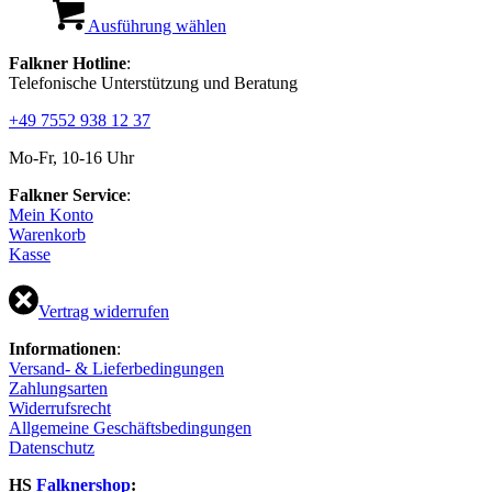
Dieses
Produkt
Ausführung wählen
weist
Falkner Hotline
:
mehrere
Telefonische Unterstützung und Beratung
Varianten
auf.
+49 7552 938 12 37
Die
Optionen
Mo-Fr, 10-16 Uhr
können
auf
Falkner Service
:
der
Mein Konto
Produktseite
Warenkorb
gewählt
Kasse
werden
Vertrag widerrufen
Informationen
:
Versand- & Lieferbedingungen
Zahlungsarten
Widerrufsrecht
Allgemeine Geschäftsbedingungen
Datenschutz
HS
Falknershop
: