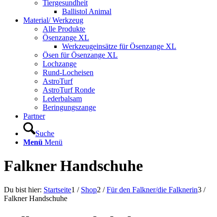
Tiergesundheit
Ballistol Animal
Material/ Werkzeug
Alle Produkte
Ösenzange XL
Werkzeugeinsätze für Ösenzange XL
Ösen für Ösenzange XL
Lochzange
Rund-Locheisen
AstroTurf
AstroTurf Ronde
Lederbalsam
Beringungszange
Partner
Suche
Menü
Menü
Falkner Handschuhe
Du bist hier:
Startseite
1
/
Shop
2
/
Für den Falkner/die Falknerin
3
/
Falkner Handschuhe