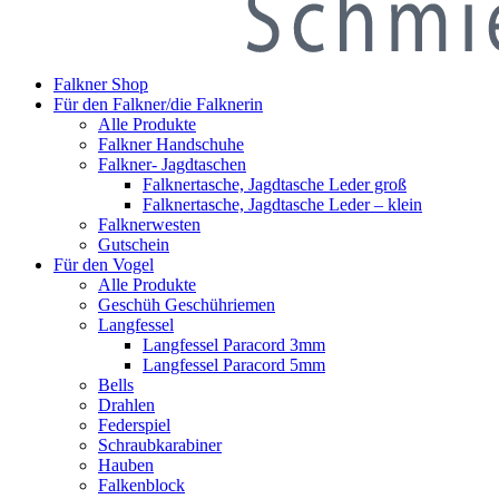
Falkner Shop
Für den Falkner/die Falknerin
Alle Produkte
Falkner Handschuhe
Falkner- Jagdtaschen
Falknertasche, Jagdtasche Leder groß
Falknertasche, Jagdtasche Leder – klein
Falknerwesten
Gutschein
Für den Vogel
Alle Produkte
Geschüh Geschühriemen
Langfessel
Langfessel Paracord 3mm
Langfessel Paracord 5mm
Bells
Drahlen
Federspiel
Schraubkarabiner
Hauben
Falkenblock