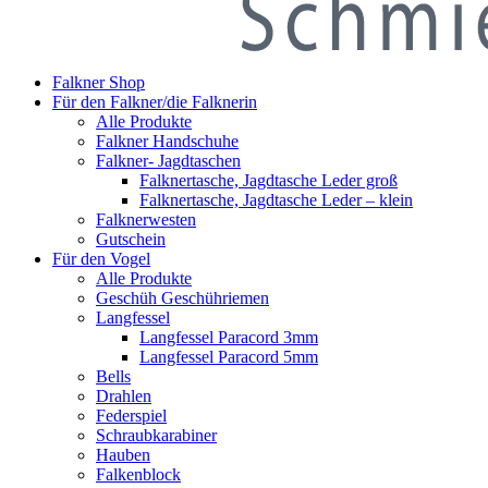
Falkner Shop
Für den Falkner/die Falknerin
Alle Produkte
Falkner Handschuhe
Falkner- Jagdtaschen
Falknertasche, Jagdtasche Leder groß
Falknertasche, Jagdtasche Leder – klein
Falknerwesten
Gutschein
Für den Vogel
Alle Produkte
Geschüh Geschühriemen
Langfessel
Langfessel Paracord 3mm
Langfessel Paracord 5mm
Bells
Drahlen
Federspiel
Schraubkarabiner
Hauben
Falkenblock