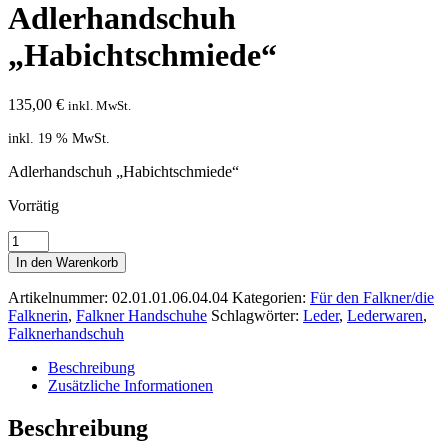
Adlerhandschuh
„Habichtschmiede“
135,00
€
inkl. MwSt.
inkl. 19 % MwSt.
Adlerhandschuh „Habichtschmiede“
Vorrätig
Adlerhandschuh
"Habichtschmiede"
In den Warenkorb
Menge
Artikelnummer:
02.01.01.06.04.04
Kategorien:
Für den Falkner/die
Falknerin
,
Falkner Handschuhe
Schlagwörter:
Leder
,
Lederwaren
,
Falknerhandschuh
Beschreibung
Zusätzliche Informationen
Beschreibung