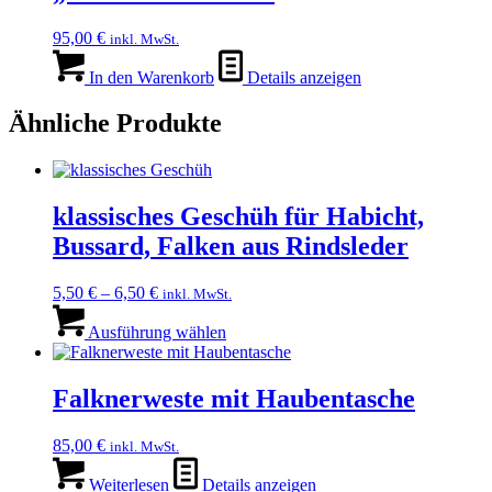
95,00
€
inkl. MwSt.
In den Warenkorb
Details anzeigen
Ähnliche Produkte
klassisches Geschüh für Habicht,
Bussard, Falken aus Rindsleder
5,50
€
–
6,50
€
inkl. MwSt.
Dieses
Produkt
Ausführung wählen
weist
mehrere
Varianten
Falknerweste mit Haubentasche
auf.
Die
85,00
€
inkl. MwSt.
Optionen
können
Weiterlesen
Details anzeigen
auf