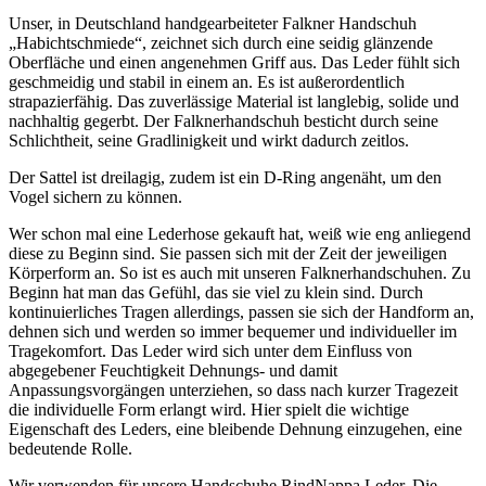
Unser, in Deutschland handgearbeiteter Falkner Handschuh
„Habichtschmiede“, zeichnet sich durch eine seidig glänzende
Oberfläche und einen angenehmen Griff aus. Das Leder fühlt sich
geschmeidig und stabil in einem an. Es ist außerordentlich
strapazierfähig. Das zuverlässige Material ist langlebig, solide und
nachhaltig gegerbt. Der Falknerhandschuh besticht durch seine
Schlichtheit, seine Gradlinigkeit und wirkt dadurch zeitlos.
Der Sattel ist dreilagig, zudem ist ein D-Ring angenäht, um den
Vogel sichern zu können.
Wer schon mal eine Lederhose gekauft hat, weiß wie eng anliegend
diese zu Beginn sind. Sie passen sich mit der Zeit der jeweiligen
Körperform an. So ist es auch mit unseren Falknerhandschuhen. Zu
Beginn hat man das Gefühl, das sie viel zu klein sind. Durch
kontinuierliches Tragen allerdings, passen sie sich der Handform an,
dehnen sich und werden so immer bequemer und individueller im
Tragekomfort. Das Leder wird sich unter dem Einfluss von
abgegebener Feuchtigkeit Dehnungs- und damit
Anpassungsvorgängen unterziehen, so dass nach kurzer Tragezeit
die individuelle Form erlangt wird. Hier spielt die wichtige
Eigenschaft des Leders, eine bleibende Dehnung einzugehen, eine
bedeutende Rolle.
Wir verwenden für unsere Handschuhe RindNappa Leder. Die