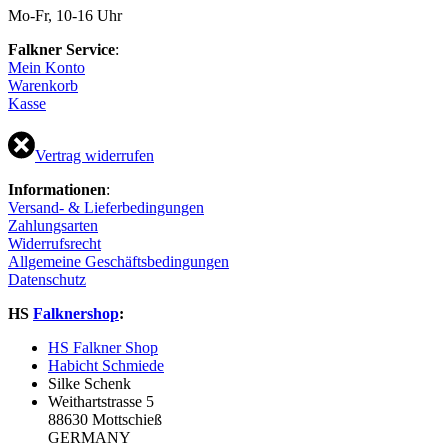
Optionen
Mo-Fr, 10-16 Uhr
können
auf
Falkner Service
:
der
Mein Konto
Produktseite
Warenkorb
gewählt
Kasse
werden
Vertrag widerrufen
Informationen
:
Versand- & Lieferbedingungen
Zahlungsarten
Widerrufsrecht
Allgemeine Geschäftsbedingungen
Datenschutz
HS
Falknershop
:
HS Falkner Shop
Habicht Schmiede
Silke Schenk
Weithartstrasse 5
88630 Mottschieß
GERMANY