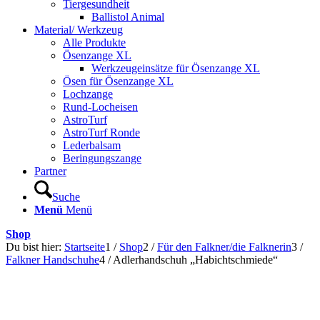
Tiergesundheit
Ballistol Animal
Material/ Werkzeug
Alle Produkte
Ösenzange XL
Werkzeugeinsätze für Ösenzange XL
Ösen für Ösenzange XL
Lochzange
Rund-Locheisen
AstroTurf
AstroTurf Ronde
Lederbalsam
Beringungszange
Partner
Suche
Menü
Menü
Shop
Du bist hier:
Startseite
1
/
Shop
2
/
Für den Falkner/die Falknerin
3
/
Falkner Handschuhe
4
/
Adlerhandschuh „Habichtschmiede“