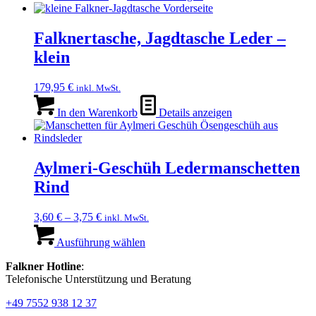
der
Produktseite
Falknertasche, Jagdtasche Leder –
gewählt
werden
klein
179,95
€
inkl. MwSt.
In den Warenkorb
Details anzeigen
Aylmeri-Geschüh Ledermanschetten
Rind
3,60
€
–
3,75
€
inkl. MwSt.
Dieses
Produkt
Ausführung wählen
weist
Falkner Hotline
:
mehrere
Telefonische Unterstützung und Beratung
Varianten
auf.
+49 7552 938 12 37
Die