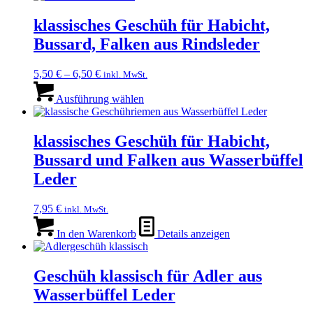
gewählt
mehrere
werden
Varianten
klassisches Geschüh für Habicht,
auf.
Bussard, Falken aus Rindsleder
Die
Optionen
können
5,50
€
–
6,50
€
inkl. MwSt.
auf
Dieses
der
Produkt
Ausführung wählen
Produktseite
weist
gewählt
mehrere
werden
Varianten
klassisches Geschüh für Habicht,
auf.
Bussard und Falken aus Wasserbüffel
Die
Optionen
Leder
können
auf
7,95
€
inkl. MwSt.
der
Produktseite
In den Warenkorb
Details anzeigen
gewählt
werden
Geschüh klassisch für Adler aus
Wasserbüffel Leder