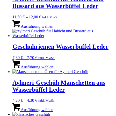
Die
Bussard aus Wasserbüffel Leder
Optionen
können
auf
11,50
€
–
12,00
€
inkl. MwSt.
der
Dieses
Produktseite
Produkt
Ausführung wählen
gewählt
weist
werden
mehrere
Varianten
auf.
Geschühriemen Wasserbüffel Leder
Die
Optionen
7,30
€
–
7,70
€
inkl. MwSt.
können
Dieses
auf
Produkt
Ausführung wählen
der
weist
Produktseite
mehrere
gewählt
Varianten
Aylmeri-Geschüh Manschetten aus
werden
auf.
Wasserbüffel Leder
Die
Optionen
können
4,20
€
–
4,30
€
inkl. MwSt.
auf
Dieses
der
Produkt
Ausführung wählen
Produktseite
weist