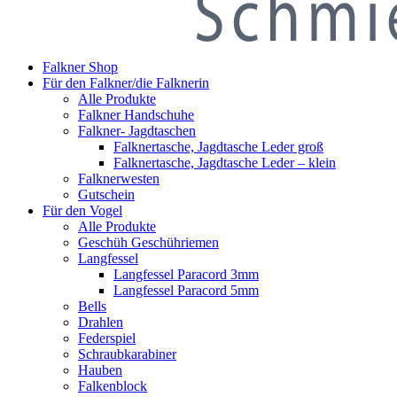
Falkner Shop
Für den Falkner/die Falknerin
Alle Produkte
Falkner Handschuhe
Falkner- Jagdtaschen
Falknertasche, Jagdtasche Leder groß
Falknertasche, Jagdtasche Leder – klein
Falknerwesten
Gutschein
Für den Vogel
Alle Produkte
Geschüh Geschühriemen
Langfessel
Langfessel Paracord 3mm
Langfessel Paracord 5mm
Bells
Drahlen
Federspiel
Schraubkarabiner
Hauben
Falkenblock