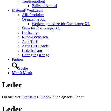
Tiergesundheit
Ballistol Animal
Material/ Werkzeug
Alle Produkte
Ösenzange XL
Werkzeugeinsätze für Ösenzange XL
Ösen für Ösenzange XL
Lochzange
Rund-Locheisen
AstroTurf
AstroTurf Ronde
Lederbalsam
Beringungszange
Partner
Suche
Menü
Menü
Leder
Du bist hier:
Startseite
1
/
Shop
2
/
Schlagwort: Leder
Leder