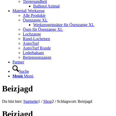
Tiergesundheit
Ballistol Animal
Material/ Werkzeug
Alle Produkte
Ösenzange XL
Werkzeugeinsätze für Ösenzange XL
Ösen für Ösenzange XL
Lochzange
Rund-Locheisen
AstroTurf
AstroTurf Ronde
Lederbalsam
Beringungszange
Partner
Suche
Menü
Menü
Beizjagd
Du bist hier:
Startseite
1
/
Shop
2
/
Schlagwort: Beizjagd
Beizjagd