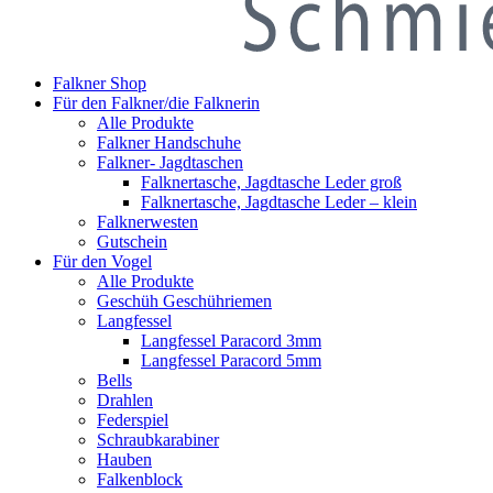
Falkner Shop
Für den Falkner/die Falknerin
Alle Produkte
Falkner Handschuhe
Falkner- Jagdtaschen
Falknertasche, Jagdtasche Leder groß
Falknertasche, Jagdtasche Leder – klein
Falknerwesten
Gutschein
Für den Vogel
Alle Produkte
Geschüh Geschühriemen
Langfessel
Langfessel Paracord 3mm
Langfessel Paracord 5mm
Bells
Drahlen
Federspiel
Schraubkarabiner
Hauben
Falkenblock