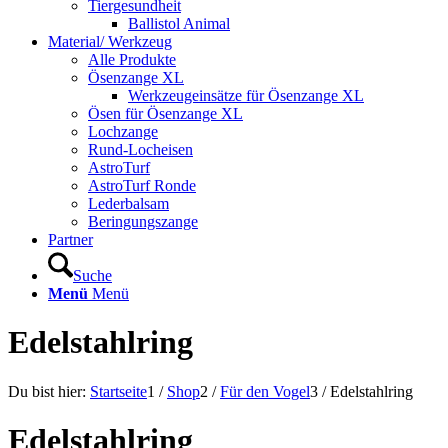
Tiergesundheit
Ballistol Animal
Material/ Werkzeug
Alle Produkte
Ösenzange XL
Werkzeugeinsätze für Ösenzange XL
Ösen für Ösenzange XL
Lochzange
Rund-Locheisen
AstroTurf
AstroTurf Ronde
Lederbalsam
Beringungszange
Partner
Suche
Menü
Menü
Edelstahlring
Du bist hier:
Startseite
1
/
Shop
2
/
Für den Vogel
3
/
Edelstahlring
Edelstahlring