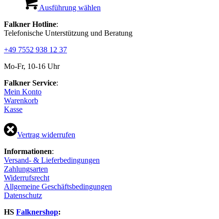
Produkt
Ausführung wählen
weist
Falkner Hotline
:
mehrere
Telefonische Unterstützung und Beratung
Varianten
auf.
+49 7552 938 12 37
Die
Optionen
Mo-Fr, 10-16 Uhr
können
auf
Falkner Service
:
der
Mein Konto
Produktseite
Warenkorb
gewählt
Kasse
werden
Vertrag widerrufen
Informationen
:
Versand- & Lieferbedingungen
Zahlungsarten
Widerrufsrecht
Allgemeine Geschäftsbedingungen
Datenschutz
HS
Falknershop
: