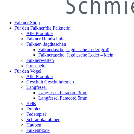
Falkner Shop
Für den Falkner/die Falknerin
Alle Produkte
Falkner Handschuhe
Falkner- Jagdtaschen
Falknertasche, Jagdtasche Leder groß
Falknertasche, Jagdtasche Leder – klein
Falknerwesten
Gutschein
Für den Vogel
Alle Produkte
Geschüh Geschühriemen
Langfessel
Langfessel Paracord 3mm
Langfessel Paracord 5mm
Bells
Drahlen
Federspiel
Schraubkarabiner
Hauben
Falkenblock